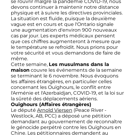
se rouvrir malgré la pandémie COVID-19, nous
devons continuer à maintenir notre distance
physique et à suivre les directives provinciales.
La situation est fluide, puisque la deuxième
vague est en cours et que l'Ontario signale
une augmentation d'environ 900 nouveaux
cas par jour. Les experts médicaux pensent
que ces chiffres augmenteront à mesure que
le température se refroidit. Nous prions pour
votre sécurité et vous demandons de faire de
même.
Cette semaine,
Les musulmans dans la
maison
couvre les événements de la semaine
se terminant le 6 novembre. Nous évoquons
les affaires étrangères, en particulier celles
concernant les Ouïghours, le conflit entre
l'Arménie et l'Azerbaïdjan, COVID-19, et la loi sur
la sûreté des déplacements aériens.
Ouïghours (Affaires étrangères)
Le député
Arnold Viersen
(Peace River -
Westlock, AB, PCC) a déposé une pétition
demandant au gouvernement de reconnaître
le génocide perpétré contre les Ouïghours en
Chine. Les pétitionnaires demandent au