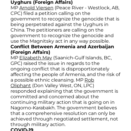
Uyghurs (Foreign Affairs)
MP
Arnold Viersen
(Peace River - Westlock, AB,
CPC) filed a petition calling on the
government to recognize the genocide that is
being perpetrated against the Uyghurs in
China. The petitioners are calling on the
government to recognize the genocide and
use the Magnitsky act in any way possible.
Conflict Between Armenia and Azerbaijan
(Foreign Affairs)
MP
Elizabeth May
(Saanich-Gulf Islands, BC,
GPC) raised the issue in regards to the
ongoing conflict that is disproportionately
affecting the people of Armenia, and the risk of
a possible ethnic cleansing. MP
Rob
Oliphant
(Don Valley West, ON, LPC)
responded explaining that the government is
committed and concerned about the
continuing military action that is going on in
Nagorno-Karabakh. The government believes
that a comprehensive resolution can only be
achieved through negotiated settlement, not
through military action.
COVID-19